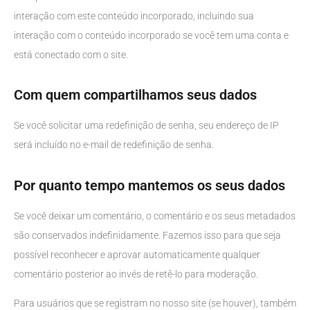
interação com este conteúdo incorporado, incluindo sua
interação com o conteúdo incorporado se você tem uma conta e
está conectado com o site.
Com quem compartilhamos seus dados
Se você solicitar uma redefinição de senha, seu endereço de IP
será incluído no e-mail de redefinição de senha.
Por quanto tempo mantemos os seus dados
Se você deixar um comentário, o comentário e os seus metadados
são conservados indefinidamente. Fazemos isso para que seja
possível reconhecer e aprovar automaticamente qualquer
comentário posterior ao invés de retê-lo para moderação.
Para usuários que se registram no nosso site (se houver), também